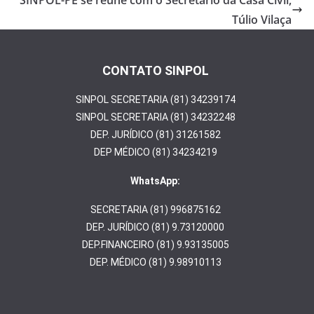
k
SINPOL-PE se reune com o Secretário da Casa Civil,
Túlio Vilaça
CONTATO SINPOL
SINPOL SECRETARIA (81) 34239174
SINPOL SECRETARIA (81) 34232248
DEP. JURÍDICO (81) 31261582
DEP MÉDICO (81) 34234219
WhatsApp:
SECRETARIA (81) 996875162
DEP. JURÍDICO (81) 9.73120000
DEP.FINANCEIRO (81) 9.93135005
DEP. MÉDICO (81) 9.98910113