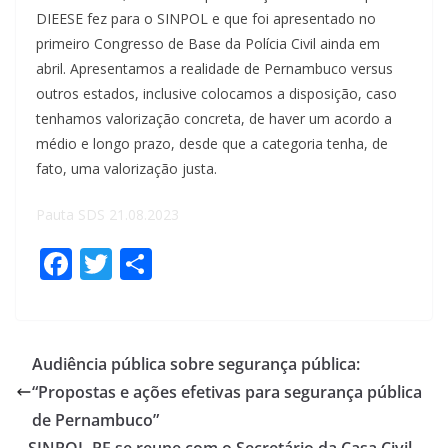
DIEESE fez para o SINPOL e que foi apresentado no
primeiro Congresso de Base da Polícia Civil ainda em
abril. Apresentamos a realidade de Pernambuco versus
outros estados, inclusive colocamos a disposição, caso
tenhamos valorização concreta, de haver um acordo a
médio e longo prazo, desde que a categoria tenha, de
fato, uma valorização justa.
Pauta SDS 21.08.2023
F
T
S
ac
w
h
e
itt
ar
b
er
e
Audiência pública sobre segurança pública:
o
“Propostas e ações efetivas para segurança pública
o
de Pernambuco”