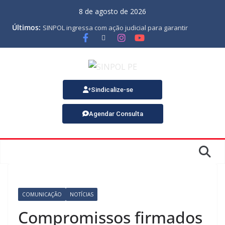
8 de agosto de 2026
Últimos:
SINPOL ingressa com ação judicial para garantir
pagamento do PJES atrasado
ASSEMBLEIA GERAL ORDINÁRIA
MINUTA DA LEI ORGÂNICA
Nota de Pesar sobre o falecimento de Gonçalo, um dos
fundadores do SINPOL
SINPOL e CAMPOL promovem 2º Curso de Tiro Policial,
Sindicalize-se
no dia 9 de outubro
Agendar Consulta
COMUNICAÇÃO
NOTÍCIAS
Compromissos firmados