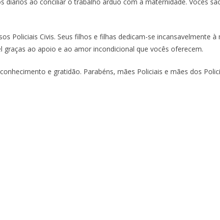
s diários ao conciliar o trabalho árduo com a maternidade. Vocês são
oliciais Civis. Seus filhos e filhas dedicam-se incansavelmente à 
 graças ao apoio e ao amor incondicional que vocês oferecem.
conhecimento e gratidão. Parabéns, mães Policiais e mães dos Policia