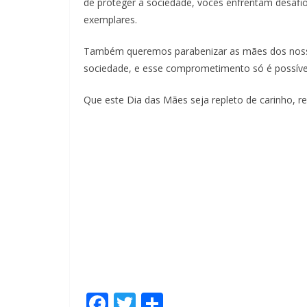
de proteger a sociedade, vocês enfrentam desafio
exemplares.
Também queremos parabenizar as mães dos nossos P
sociedade, e esse comprometimento só é possível
Que este Dia das Mães seja repleto de carinho, re
F
T
S