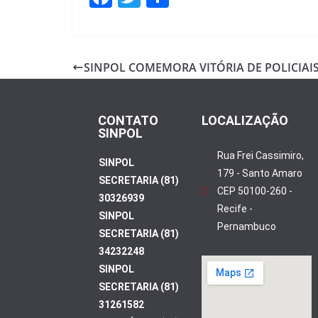
ac
w
h
e
itt
ar
b
er
e
SINPOL COMEMORA VITÓRIA DE POLICIAIS
o
o
CONTATO
LOCALIZAÇÃO
k
SINPOL
Rua Frei Cassimiro,
SINPOL
179 - Santo Amaro
SECRETARIA (81)
CEP 50100-260 -
30326939
Recife -
SINPOL
Pernambuco
SECRETARIA (81)
34232248
SINPOL
SECRETARIA (81)
31261582