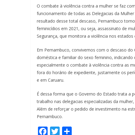
O combate à violência contra a mulher se faz com 
funcionamento de todas as Delegacias da Mulher
resultado desse total descaso, Pernambuco tornou-
feminicídios em 2021, ou seja, assassinato de m
Segurança, que monitora a violência nos estados 
Em Pernambuco, convivemos com o descaso do Go
doméstica e familiar do sexo feminino, indicando 
especialmente o combate à violência contra as m
fora do horário de expediente, justamente os per
e em Caruaru.
É dessa forma que o Governo do Estado trata a 
trabalho nas delegacias especializadas da mulher
Além de reforçar o pedido de investimento na es
Pernambuco.
F
T
S