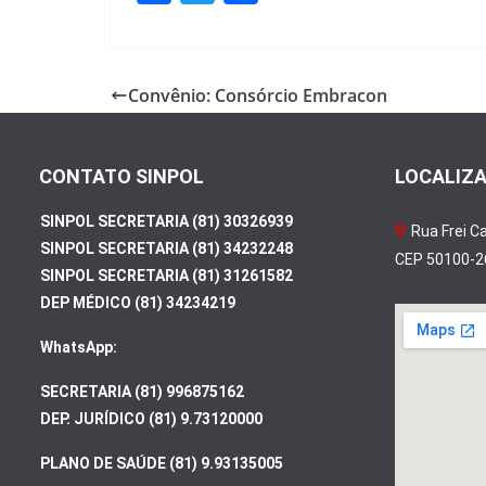
ac
w
h
e
itt
ar
b
er
e
Convênio: Consórcio Embracon
o
o
CONTATO SINPOL
LOCALIZ
k
SINPOL SECRETARIA (81) 30326939
Rua Frei C
SINPOL SECRETARIA (81) 34232248
CEP 50100-26
SINPOL SECRETARIA (81) 31261582
DEP MÉDICO (81) 34234219
WhatsApp:
SECRETARIA (81) 996875162
DEP. JURÍDICO (81) 9.73120000
PLANO DE SAÚDE (81) 9.93135005