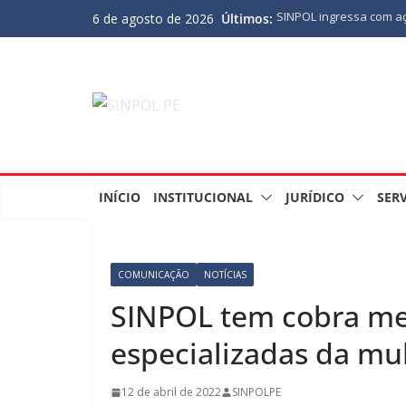
Últimos:
6 de agosto de 2026
SINPOL ingressa com aç
PJES atrasado
ASSEMBLEIA GERAL ORD
MINUTA DA LEI ORGÂNI
Nota de Pesar sobre o 
fundadores do SINPOL
SINPOL e CAMPOL promov
outubro
INÍCIO
INSTITUCIONAL
JURÍDICO
SER
COMUNICAÇÃO
NOTÍCIAS
SINPOL tem cobra mel
especializadas da mu
12 de abril de 2022
SINPOLPE