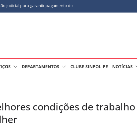
ão judicial para garantir pagamento do
INÁRIA
CA
falecimento de Gonçalo, um dos
em 2º Curso de Tiro Policial, no dia 9 de
VIÇOS
DEPARTAMENTOS
CLUBE SINPOL-PE
NOTÍCIAS
hores condições de trabalho 
lher