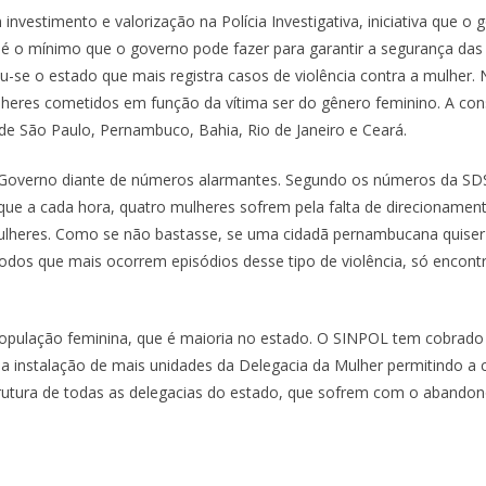
investimento e valorização na Polícia Investigativa, iniciativa que 
 é o mínimo que o governo pode fazer para garantir a segurança da
se o estado que mais registra casos de violência contra a mulher. N
ulheres cometidos em função da vítima ser do gênero feminino. A co
de São Paulo, Pernambuco, Bahia, Rio de Janeiro e Ceará.
verno diante de números alarmantes. Segundo os números da SDS, 
que a cada hora, quatro mulheres sofrem pela falta de direcionamento
ulheres. Como se não bastasse, se uma cidadã pernambucana quiser
íodos que mais ocorrem episódios desse tipo de violência, só encont
população feminina, que é maioria no estado. O SINPOL tem cobrad
, a instalação de mais unidades da Delegacia da Mulher permitindo a
trutura de todas as delegacias do estado, que sofrem com o abandon