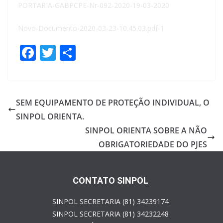
PORTARIA-GABPCPE-Nr-092-2020-19-03-2020
Novo-Documento-2020-03-23-10.45.03.pdf-1
F
T
S
ac
w
h
e
itt
ar
b
er
e
SEM EQUIPAMENTO DE PROTEÇÃO INDIVIDUAL, O
o
SINPOL ORIENTA.
o
SINPOL ORIENTA SOBRE A NÃO
k
OBRIGATORIEDADE DO PJES
CONTATO SINPOL
SINPOL SECRETARIA (81) 34239174
SINPOL SECRETARIA (81) 34232248