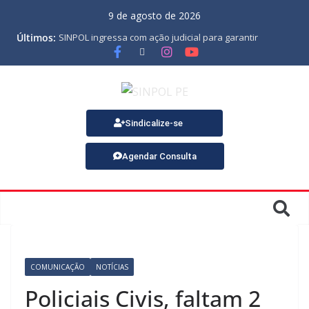
9 de agosto de 2026
Últimos:
SINPOL ingressa com ação judicial para garantir
pagamento do PJES atrasado
ASSEMBLEIA GERAL ORDINÁRIA
MINUTA DA LEI ORGÂNICA
Nota de Pesar sobre o falecimento de Gonçalo, um dos
fundadores do SINPOL
SINPOL e CAMPOL promovem 2º Curso de Tiro Policial,
Sindicalize-se
no dia 9 de outubro
Agendar Consulta
COMUNICAÇÃO
NOTÍCIAS
Policiais Civis, faltam 2