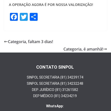
A OPERAÇÃO AGORA É POR NOSSA VALORIZAÇÃO!
F
T
S
ac
w
h
e
itt
ar
b
er
e
Categoria, faltam 3 dias!
o
Categoria, é amanhã!
o
k
CONTATO SINPOL
SINPOL SECRETARIA (81) 34239174
SINPOL SECRETARIA (81) 34232248
DEP. JURÍDICO (81) 31261582
DEP MÉDICO (81) 34234219
WhatsApp: