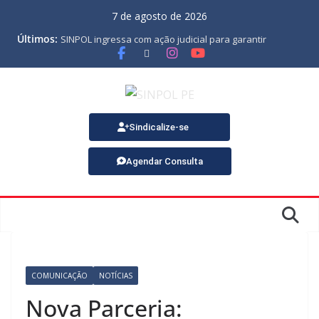
7 de agosto de 2026
Últimos:
SINPOL ingressa com ação judicial para garantir
pagamento do PJES atrasado
ASSEMBLEIA GERAL ORDINÁRIA
MINUTA DA LEI ORGÂNICA
Nota de Pesar sobre o falecimento de Gonçalo, um dos
fundadores do SINPOL
SINPOL e CAMPOL promovem 2º Curso de Tiro Policial,
Sindicalize-se
no dia 9 de outubro
Agendar Consulta
COMUNICAÇÃO
NOTÍCIAS
Nova Parceria: