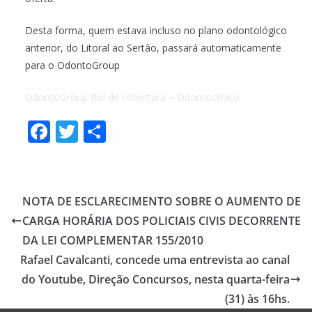
Desta forma, quem estava incluso no plano odontológico
anterior, do Litoral ao Sertão, passará automaticamente
para o OdontoGroup
OdontoGroup Rol de cobertura – Odontoclinico
F
T
S
ac
w
h
e
itt
ar
b
er
e
NOTA DE ESCLARECIMENTO SOBRE O AUMENTO DE
o
CARGA HORÁRIA DOS POLICIAIS CIVIS DECORRENTE
o
DA LEI COMPLEMENTAR 155/2010
k
Rafael Cavalcanti, concede uma entrevista ao canal
do Youtube, Direção Concursos, nesta quarta-feira
(31) às 16hs.