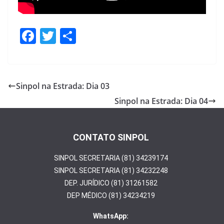
F
T
S
ac
w
h
e
itt
ar
b
er
e
Sinpol na Estrada: Dia 03
o
Sinpol na Estrada: Dia 04
o
k
CONTATO SINPOL
SINPOL SECRETARIA (81) 34239174
SINPOL SECRETARIA (81) 34232248
DEP. JURÍDICO (81) 31261582
DEP MÉDICO (81) 34234219
WhatsApp: