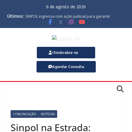
6 de agosto de 2026
Últimos:
SINPOL ingressa com ação judicial para garantir
pagamento do PJES atrasado
ASSEMBLEIA GERAL ORDINÁRIA
MINUTA DA LEI ORGÂNICA
Nota de Pesar sobre o falecimento de Gonçalo, um dos
fundadores do SINPOL
SINPOL e CAMPOL promovem 2º Curso de Tiro Policial,
Sindicalize-se
no dia 9 de outubro
Agendar Consulta
COMUNICAÇÃO
NOTÍCIAS
Sinpol na Estrada: