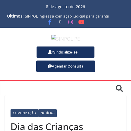
8 de agosto de 2026
Últimos:
SINPOL ingressa com ação judicial para garantir
pagamento do PJES atrasado
ASSEMBLEIA GERAL ORDINÁRIA
MINUTA DA LEI ORGÂNICA
Nota de Pesar sobre o falecimento de Gonçalo, um dos
fundadores do SINPOL
SINPOL e CAMPOL promovem 2º Curso de Tiro Policial,
Sindicalize-se
no dia 9 de outubro
Agendar Consulta
COMUNICAÇÃO
NOTÍCIAS
Dia das Crianças