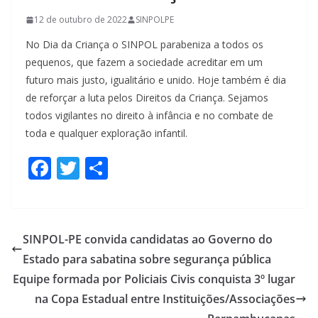
12 de outubro de 2022
SINPOLPE
No Dia da Criança o SINPOL parabeniza a todos os
pequenos, que fazem a sociedade acreditar em um
futuro mais justo, igualitário e unido. Hoje também é dia
de reforçar a luta pelos Direitos da Criança. Sejamos
todos vigilantes no direito à infância e no combate de
toda e qualquer exploração infantil.
F
T
S
ac
w
h
e
itt
ar
b
er
e
SINPOL-PE convida candidatas ao Governo do
o
Estado para sabatina sobre segurança pública
o
Equipe formada por Policiais Civis conquista 3º lugar
k
na Copa Estadual entre Instituições/Associações