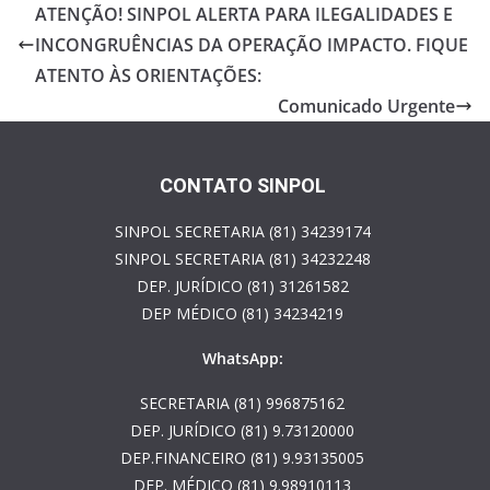
b
er
e
ATENÇÃO! SINPOL ALERTA PARA ILEGALIDADES E
o
INCONGRUÊNCIAS DA OPERAÇÃO IMPACTO. FIQUE
o
ATENTO ÀS ORIENTAÇÕES:
k
Comunicado Urgente
CONTATO SINPOL
SINPOL SECRETARIA (81) 34239174
SINPOL SECRETARIA (81) 34232248
DEP. JURÍDICO (81) 31261582
DEP MÉDICO (81) 34234219
WhatsApp:
SECRETARIA (81) 996875162
DEP. JURÍDICO (81) 9.73120000
DEP.FINANCEIRO (81) 9.93135005
DEP. MÉDICO (81) 9.98910113