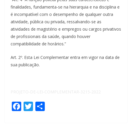
finalidades, fundamenta-se na hierarquia e na disciplina e
é incompatível com o desempenho de qualquer outra
atividade, pública ou privada, ressalvando-se as
atividades de magistério e empregos ou cargos privativos
de profissionais da saúde, quando houver
compatibilidade de horários.”
Art. 2º. Esta Lei Complementar entra em vigor na data de
sua publicação.
PROJETO-DE-LEI-COMPLEMENTAR-3215-2022
F
T
S
ac
w
h
e
itt
ar