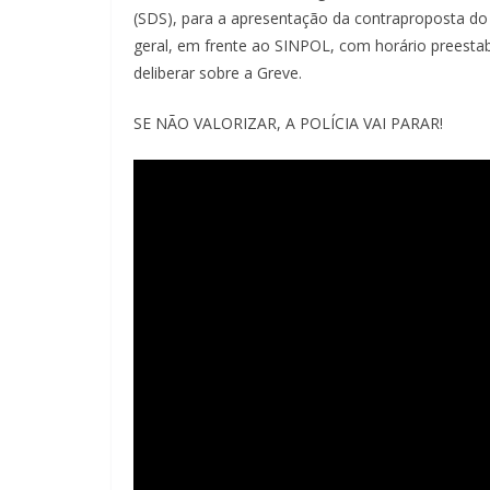
(SDS), para a apresentação da contraproposta do
geral, em frente ao SINPOL, com horário preesta
deliberar sobre a Greve.
SE NÃO VALORIZAR, A POLÍCIA VAI PARAR!