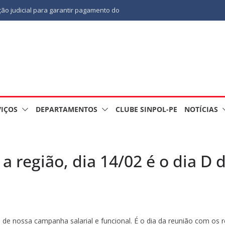
ão judicial para garantir pagamento do
INÁRIA
CA
falecimento de Gonçalo, um dos
em 2º Curso de Tiro Policial, no dia 9 de
VIÇOS
DEPARTAMENTOS
CLUBE SINPOL-PE
NOTÍCIAS
da a região, dia 14/02 é o dia
a D de nossa campanha salarial e funcional. É o dia da reunião com os