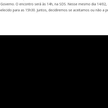
 Governo. O encontro será às 14h, na SDS. Nesse mesmo dia 14/02, 
belecido para as 15h30. Juntos, decidiremos se aceitamos ou não a 