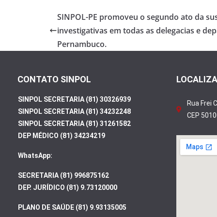
b
er
e
SINPOL-PE promoveu o segundo ato da sus
o
investigativas em todas as delegacias e d
o
Pernambuco.
k
CONTATO SINPOL
LOCALIZ
SINPOL SECRETARIA (81) 30326939
Rua Frei 
SINPOL SECRETARIA (81) 34232248
CEP 5010
SINPOL SECRETARIA (81) 31261582
DEP MÉDICO (81) 34234219
WhatsApp:
SECRETARIA (81) 996875162
DEP. JURÍDICO (81) 9.73120000
PLANO DE SAÚDE (81) 9.93135005