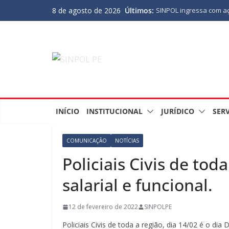
Últimos:
8 de agosto de 2026
SINPOL ingressa com aç
PJES atrasado
ASSEMBLEIA GERAL ORD
MINUTA DA LEI ORGÂNI
Nota de Pesar sobre o 
fundadores do SINPOL
SINPOL e CAMPOL promov
outubro
INÍCIO
INSTITUCIONAL
JURÍDICO
SER
COMUNICAÇÃO
NOTÍCIAS
Policiais Civis de to
salarial e funcional.
12 de fevereiro de 2022
SINPOLPE
Policiais Civis de toda a região, dia 14/02 é o di