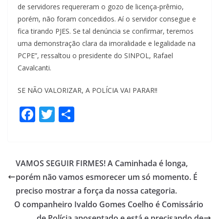
de servidores requereram o gozo de licença-prêmio,
porém, não foram concedidos. Aí o servidor consegue e
fica tirando PJES. Se tal denúncia se confirmar, teremos
uma demonstração clara da imoralidade e legalidade na
PCPE”, ressaltou o presidente do SINPOL, Rafael
Cavalcanti.
SE NÃO VALORIZAR, A POLÍCIA VAI PARAR!!
F
T
S
ac
w
h
e
itt
ar
b
er
e
VAMOS SEGUIR FIRMES! A Caminhada é longa,
o
porém não vamos esmorecer um só momento. É
o
preciso mostrar a força da nossa categoria.
k
O companheiro Ivaldo Gomes Coelho é Comissário
de Polícia aposentado e está e precisando de