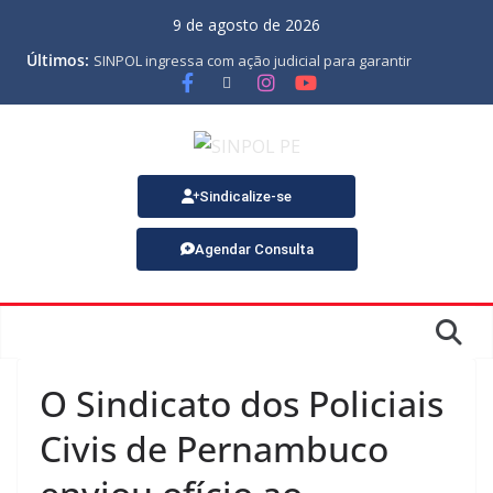
9 de agosto de 2026
Últimos:
SINPOL ingressa com ação judicial para garantir
pagamento do PJES atrasado
ASSEMBLEIA GERAL ORDINÁRIA
MINUTA DA LEI ORGÂNICA
Nota de Pesar sobre o falecimento de Gonçalo, um dos
fundadores do SINPOL
SINPOL e CAMPOL promovem 2º Curso de Tiro Policial,
Sindicalize-se
no dia 9 de outubro
Agendar Consulta
O Sindicato dos Policiais
Civis de Pernambuco