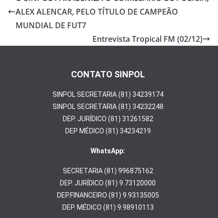
o
ALEX ALENCAR, PELO TÍTULO DE CAMPEÃO
o
MUNDIAL DE FUT7
k
Entrevista Tropical FM (02/12)
CONTATO SINPOL
SINPOL SECRETARIA (81) 34239174
SINPOL SECRETARIA (81) 34232248
DEP. JURÍDICO (81) 31261582
DEP MÉDICO (81) 34234219
WhatsApp:
SECRETARIA (81) 996875162
DEP. JURÍDICO (81) 9.73120000
DEP.FINANCEIRO (81) 9.93135005
DEP. MÉDICO (81) 9.98910113