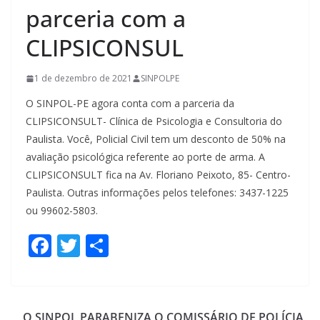
parceria com a
CLIPSICONSUL
1 de dezembro de 2021
SINPOLPE
O SINPOL-PE agora conta com a parceria da
CLIPSICONSULT- Clínica de Psicologia e Consultoria do
Paulista. Você, Policial Civil tem um desconto de 50% na
avaliação psicológica referente ao porte de arma. A
CLIPSICONSULT fica na Av. Floriano Peixoto, 85- Centro-
Paulista. Outras informações pelos telefones: 3437-1225
ou 99602-5803.
F
T
S
ac
w
h
e
itt
ar
b
er
e
O SINPOL PARABENIZA O COMISSÁRIO DE POLÍCIA,