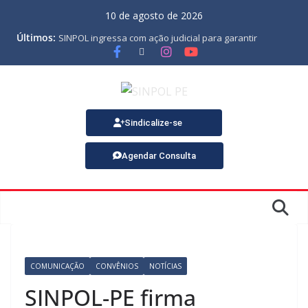
10 de agosto de 2026
Últimos:
SINPOL ingressa com ação judicial para garantir
pagamento do PJES atrasado
ASSEMBLEIA GERAL ORDINÁRIA
MINUTA DA LEI ORGÂNICA
Nota de Pesar sobre o falecimento de Gonçalo, um dos
fundadores do SINPOL
SINPOL e CAMPOL promovem 2º Curso de Tiro Policial,
Sindicalize-se
no dia 9 de outubro
Agendar Consulta
COMUNICAÇÃO
CONVÊNIOS
NOTÍCIAS
SINPOL-PE firma