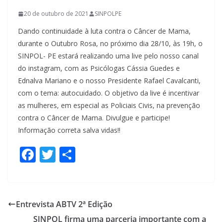
20 de outubro de 2021
SINPOLPE
Dando continuidade à luta contra o Câncer de Mama,
durante o Outubro Rosa, no próximo dia 28/10, às 19h, o
SINPOL- PE estará realizando uma live pelo nosso canal
do instagram, com as Psicólogas Cássia Guedes e
Ednalva Mariano e o nosso Presidente Rafael Cavalcanti,
com o tema: autocuidado. O objetivo da live é incentivar
as mulheres, em especial as Policiais Civis, na prevenção
contra o Câncer de Mama. Divulgue e participe!
Informação correta salva vidas!!
F
T
S
ac
w
h
e
itt
ar
b
er
e
Entrevista ABTV 2ª Edição
o
SINPOL firma uma parceria importante com a