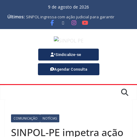
9 de agosto de 2026
Últimos:
SINPOL ingressa com ação judicial para garantir
pagamento do PJES atrasado
ASSEMBLEIA GERAL ORDINÁRIA
MINUTA DA LEI ORGÂNICA
Nota de Pesar sobre o falecimento de Gonçalo, um dos
fundadores do SINPOL
SINPOL e CAMPOL promovem 2º Curso de Tiro Policial,
Sindicalize-se
no dia 9 de outubro
Agendar Consulta
COMUNICAÇÃO
NOTÍCIAS
SINPOL-PE impetra ação