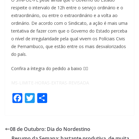
respeite o intervalo de 12h entre o serviço ordinário e o
extraordinário, ou entre o extraordinário e a volta ao
ordinário. De acordo com o Sindicato, a ação é mais uma
tentativa de fazer com que o Governo do Estado perceba
o nível de irregularidade pela qual vivem os Políciais Civis
de Pernambuco, que estão entre os mais desvalorizados
do país.
Confira a íntegra do pedido a baixo 👇🏽
MS-LIMITE-HORAS-EXTRAS-REVISADA
F
T
S
ac
w
h
e
itt
ar
b
er
e
08 de Outubro: Dia do Nordestino
o
Resumo da Semana: bastante produtiva, de muita