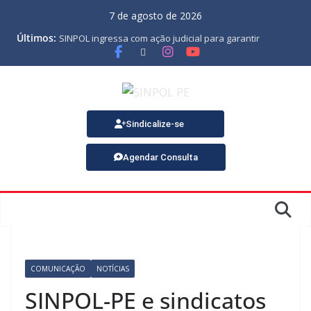
7 de agosto de 2026
Últimos:
SINPOL ingressa com ação judicial para garantir
pagamento do PJES atrasado
ASSEMBLEIA GERAL ORDINÁRIA
MINUTA DA LEI ORGÂNICA
Nota de Pesar sobre o falecimento de Gonçalo, um dos
fundadores do SINPOL
SINPOL e CAMPOL promovem 2º Curso de Tiro Policial,
Sindicalize-se
no dia 9 de outubro
Agendar Consulta
COMUNICAÇÃO
NOTÍCIAS
SINPOL-PE e sindicatos