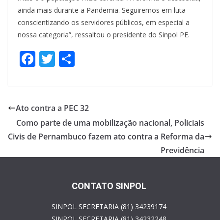
ainda mais durante a Pandemia. Seguiremos em luta
conscientizando os servidores públicos, em especial a
nossa categoria”, ressaltou o presidente do Sinpol PE.
F
T
S
ac
w
h
e
itt
ar
b
er
e
Ato contra a PEC 32
o
Como parte de uma mobilização nacional, Policiais
o
Civis de Pernambuco fazem ato contra a Reforma da
k
Previdência
CONTATO SINPOL
SINPOL SECRETARIA (81) 34239174
SINPOL SECRETARIA (81) 34232248