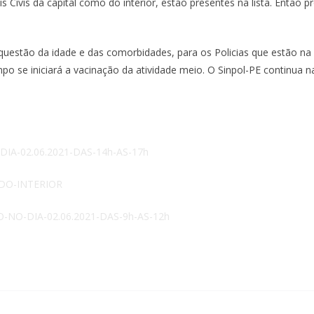
iais Civis da capital como do interior, estão presentes na lista. Ent
questão da idade e das comorbidades, para os Policias que estão na 
po se iniciará a vacinação da atividade meio. O Sinpol-PE continua n
A-02.06.2021-DAS-14h-AS-17h
-DO-INTERIOR
-NO-DIA-02.06.2021-DAS-9h-AS-12h