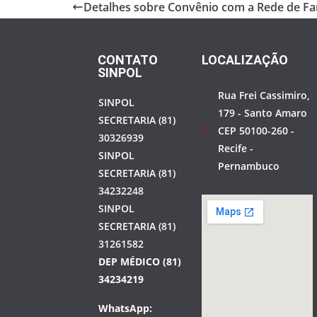
b
er
e
Detalhes sobre Convênio com a Rede de 
o
o
CONTATO
LOCALIZAÇÃO
k
SINPOL
Rua Frei Cassimiro,
SINPOL
179 - Santo Amaro
SECRETARIA (81)
CEP 50100-260 -
30326939
Recife -
SINPOL
Pernambuco
SECRETARIA (81)
34232248
SINPOL
SECRETARIA (81)
31261582
DEP MÉDICO (81)
34234219
WhatsApp: