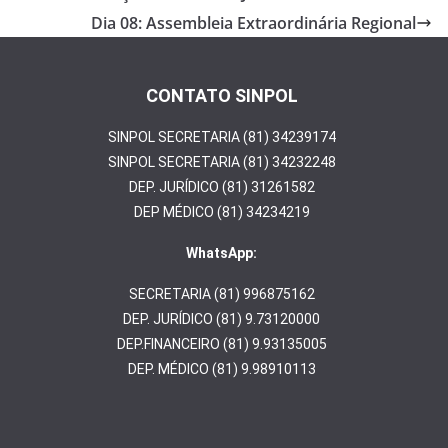
o
Dia 08: Assembleia Extraordinária Regional
o
k
CONTATO SINPOL
SINPOL SECRETARIA (81) 34239174
SINPOL SECRETARIA (81) 34232248
DEP. JURÍDICO (81) 31261582
DEP MÉDICO (81) 34234219
WhatsApp:
SECRETARIA (81) 996875162
DEP. JURÍDICO (81) 9.73120000
DEP.FINANCEIRO (81) 9.93135005
DEP. MÉDICO (81) 9.98910113