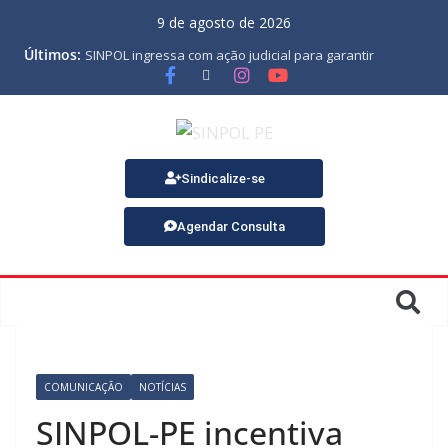
9 de agosto de 2026
Últimos:
SINPOL ingressa com ação judicial para garantir
pagamento do PJES atrasado
ASSEMBLEIA GERAL ORDINÁRIA
MINUTA DA LEI ORGÂNICA
Nota de Pesar sobre o falecimento de Gonçalo, um dos
fundadores do SINPOL
SINPOL e CAMPOL promovem 2º Curso de Tiro Policial,
Sindicalize-se
no dia 9 de outubro
Agendar Consulta
COMUNICAÇÃO
NOTÍCIAS
SINPOL-PE incentiva