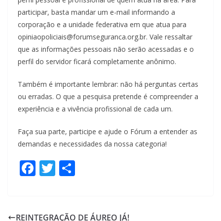
participar, basta mandar um e-mail informando a
corporação e a unidade federativa em que atua para
opiniaopoliciais@forumseguranca.org.br. Vale ressaltar
que as informações pessoais não serão acessadas e o
perfil do servidor ficará completamente anônimo.
Também é importante lembrar: não há perguntas certas
ou erradas. O que a pesquisa pretende é compreender a
experiência e a vivência profissional de cada um.
Faça sua parte, participe e ajude o Fórum a entender as
demandas e necessidades da nossa categoria!
F
T
S
ac
w
h
e
itt
ar
b
er
e
REINTEGRAÇÃO DE ÁUREO JÁ!