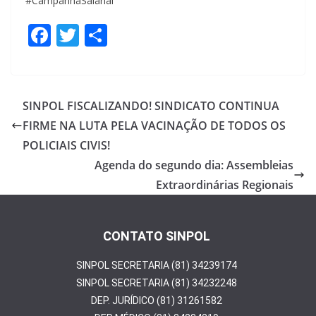
#CampanhaSalarial
F
T
S
ac
w
h
e
itt
ar
b
er
e
SINPOL FISCALIZANDO! SINDICATO CONTINUA
o
FIRME NA LUTA PELA VACINAÇÃO DE TODOS OS
o
POLICIAIS CIVIS!
k
Agenda do segundo dia: Assembleias
Extraordinárias Regionais
CONTATO SINPOL
SINPOL SECRETARIA (81) 34239174
SINPOL SECRETARIA (81) 34232248
DEP. JURÍDICO (81) 31261582