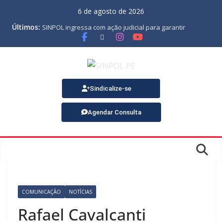
6 de agosto de 2026
Últimos:
SINPOL ingressa com ação judicial para garantir
pagamento do PJES atrasado
ASSEMBLEIA GERAL ORDINÁRIA
MINUTA DA LEI ORGÂNICA
Nota de Pesar sobre o falecimento de Gonçalo, um dos
fundadores do SINPOL
SINPOL e CAMPOL promovem 2º Curso de Tiro Policial,
Sindicalize-se
no dia 9 de outubro
Agendar Consulta
COMUNICAÇÃO
NOTÍCIAS
Rafael Cavalcanti