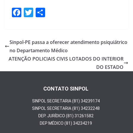
F
T
S
ac
w
h
e
itt
ar
b
er
e
Sinpol-PE passa a oferecer atendimento psiquiátrico
o
no Departamento Médico
o
ATENÇÃO POLICIAIS CIVIS LOTADOS DO INTERIOR
k
DO ESTADO
CONTATO SINPOL
SINPOL SECRETARIA (81) 34239174
SINPOL SECRETARIA (81) 34232248
DEP. JURÍDICO (81) 31261582
DEP MÉDICO (81) 34234219