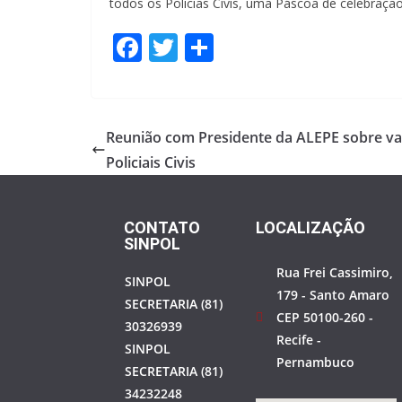
todos os Policias Civis, uma Páscoa de celebração
F
T
S
ac
w
h
e
itt
ar
b
er
e
Reunião com Presidente da ALEPE sobre va
o
Policiais Civis
o
k
CONTATO
LOCALIZAÇÃO
SINPOL
Rua Frei Cassimiro,
SINPOL
179 - Santo Amaro
SECRETARIA (81)
CEP 50100-260 -
30326939
Recife -
SINPOL
Pernambuco
SECRETARIA (81)
34232248