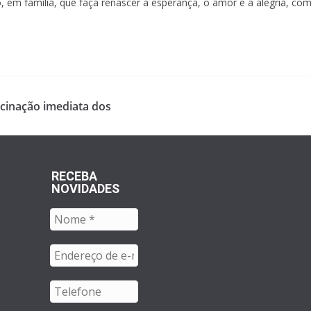
, em família, que faça renascer a esperança, o amor e a alegria, com
cinação imediata dos
RECEBA
NOVIDADES