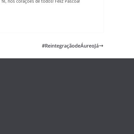
 fé, nos corações de todos! Feliz Páscoa!
#ReintegraçãodeÁureoJá