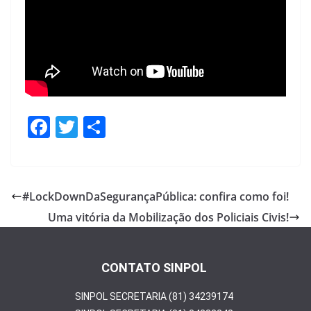
F
T
S
ac
w
h
e
itt
ar
b
er
e
#LockDownDaSegurançaPública: confira como foi!
o
Uma vitória da Mobilização dos Policiais Civis!
o
k
CONTATO SINPOL
SINPOL SECRETARIA (81) 34239174