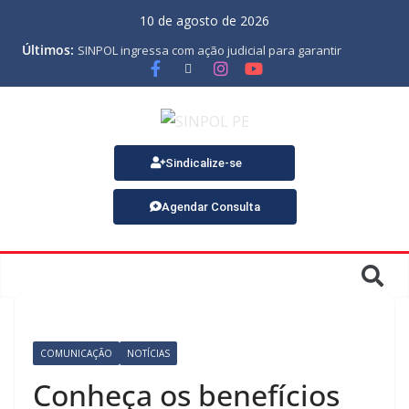
10 de agosto de 2026
Últimos:
SINPOL ingressa com ação judicial para garantir
pagamento do PJES atrasado
ASSEMBLEIA GERAL ORDINÁRIA
MINUTA DA LEI ORGÂNICA
Nota de Pesar sobre o falecimento de Gonçalo, um dos
fundadores do SINPOL
SINPOL e CAMPOL promovem 2º Curso de Tiro Policial,
Sindicalize-se
no dia 9 de outubro
Agendar Consulta
COMUNICAÇÃO
NOTÍCIAS
Conheça os benefícios