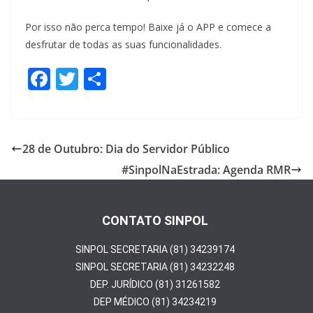
Por isso não perca tempo! Baixe já o APP e comece a
desfrutar de todas as suas funcionalidades.
F
T
S
ac
w
h
e
itt
ar
b
er
e
28 de Outubro: Dia do Servidor Público
o
#SinpolNaEstrada: Agenda RMR
o
k
CONTATO SINPOL
SINPOL SECRETARIA (81) 34239174
SINPOL SECRETARIA (81) 34232248
DEP. JURÍDICO (81) 31261582
DEP MÉDICO (81) 34234219