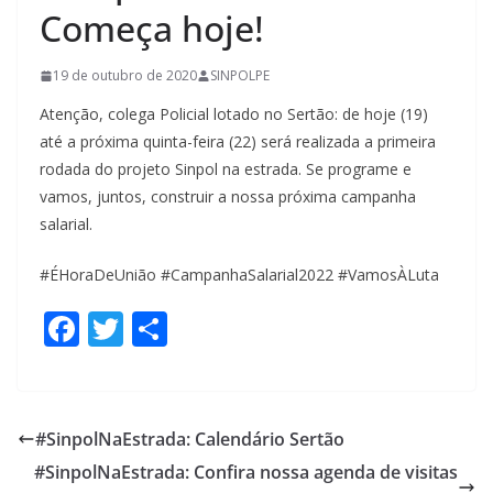
Começa hoje!
19 de outubro de 2020
SINPOLPE
Atenção, colega Policial lotado no Sertão: de hoje (19)
até a próxima quinta-feira (22) será realizada a primeira
rodada do projeto Sinpol na estrada. Se programe e
vamos, juntos, construir a nossa próxima campanha
salarial.
#ÉHoraDeUnião #CampanhaSalarial2022 #VamosÀLuta
F
T
S
ac
w
h
e
itt
ar
b
er
e
#SinpolNaEstrada: Calendário Sertão
o
#SinpolNaEstrada: Confira nossa agenda de visitas