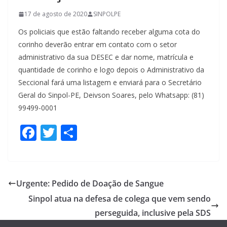
17 de agosto de 2020
SINPOLPE
Os policiais que estão faltando receber alguma cota do
corinho deverão entrar em contato com o setor
administrativo da sua DESEC e dar nome, matrícula e
quantidade de corinho e logo depois o Administrativo da
Seccional fará uma listagem e enviará para o Secretário
Geral do Sinpol-PE, Deivson Soares, pelo Whatsapp: (81)
99499-0001
F
T
S
ac
w
h
e
itt
ar
b
er
e
Urgente: Pedido de Doação de Sangue
o
Sinpol atua na defesa de colega que vem sendo
o
perseguida, inclusive pela SDS