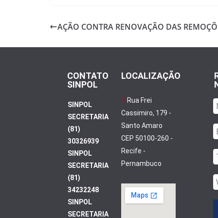
e
itt
ar
b
er
e
AÇÃO CONTRA RENOVAÇÃO DAS REMOÇÕ
o
o
k
CONTATO
LOCALIZAÇÃO
SINPOL
Rua Frei
SINPOL
Cassimiro, 179 -
SECRETARIA
Santo Amaro
(81)
CEP 50100-260 -
30326939
Recife -
SINPOL
Pernambuco
SECRETARIA
(81)
34232248
SINPOL
SECRETARIA