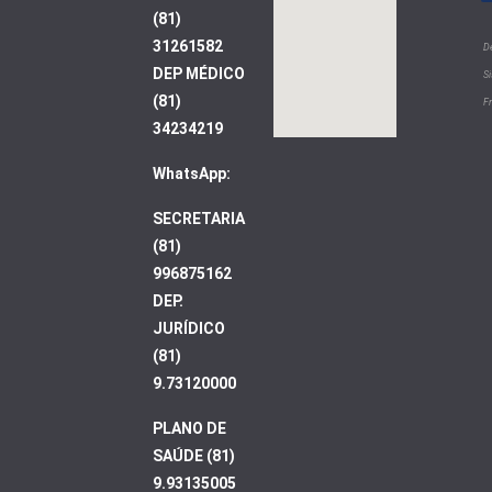
(81)
31261582
D
DEP MÉDICO
S
(81)
F
34234219
WhatsApp:
SECRETARIA
(81)
996875162
DEP.
JURÍDICO
(81)
9.73120000
PLANO DE
SAÚDE (81)
9.93135005