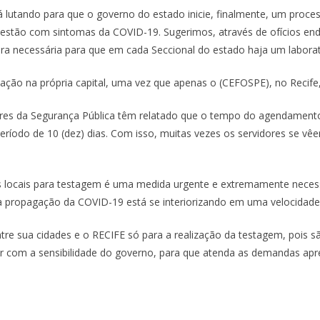
tá lutando para que o governo do estado inicie, finalmente, um proc
ue estão com sintomas da COVID-19. Sugerimos, através de ofícios end
tura necessária para que em cada Seccional do estado haja um laborat
ção na própria capital, uma vez que apenas o (CEFOSPE), no Recife,
adores da Segurança Pública têm relatado que o tempo do agendament
ríodo de 10 (dez) dias. Com isso, muitas vezes os servidores se vêem
dos locais para testagem é uma medida urgente e extremamente neces
, a propagação da COVID-19 está se interiorizando em uma velocidad
a entre sua cidades e o RECIFE só para a realização da testagem, pois
 com a sensibilidade do governo, para que atenda as demandas apre