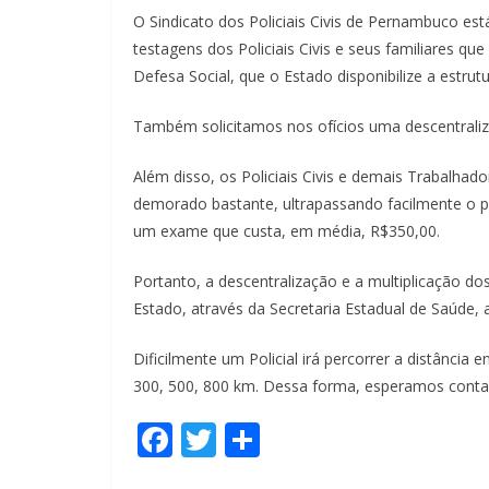
O Sindicato dos Policiais Civis de Pernambuco es
testagens dos Policiais Civis e seus familiares q
Defesa Social, que o Estado disponibilize a estru
Também solicitamos nos ofícios uma descentraliza
Além disso, os Policiais Civis e demais Trabalh
demorado bastante, ultrapassando facilmente o pe
um exame que custa, em média, R$350,00.
Portanto, a descentralização e a multiplicação 
Estado, através da Secretaria Estadual de Saúde
Dificilmente um Policial irá percorrer a distânci
300, 500, 800 km. Dessa forma, esperamos contar
F
T
S
ac
w
h