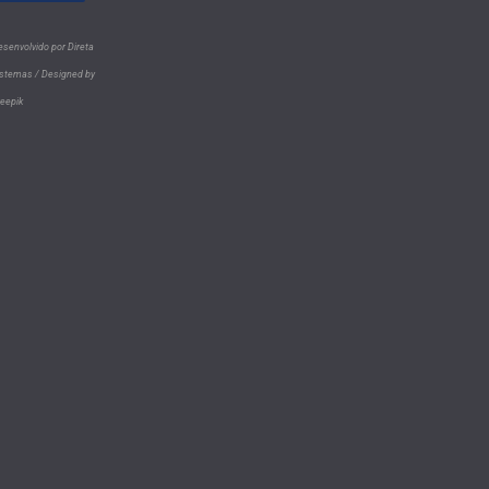
esenvolvido por Direta
istemas /
Designed by
reepik