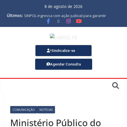
8 de agosto de 2026
Últimos:
SINPOL ingressa com ação judicial para garantir
pagamento do PJES atrasado
ASSEMBLEIA GERAL ORDINÁRIA
MINUTA DA LEI ORGÂNICA
Nota de Pesar sobre o falecimento de Gonçalo, um dos
fundadores do SINPOL
SINPOL e CAMPOL promovem 2º Curso de Tiro Policial,
Sindicalize-se
no dia 9 de outubro
Agendar Consulta
COMUNICAÇÃO
NOTÍCIAS
Ministério Público do