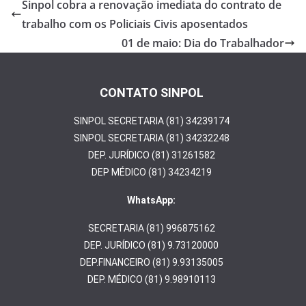
b
er
e
Sinpol cobra a renovação imediata do contrato de
o
trabalho com os Policiais Civis aposentados
o
01 de maio: Dia do Trabalhador
k
CONTATO SINPOL
SINPOL SECRETARIA (81) 34239174
SINPOL SECRETARIA (81) 34232248
DEP. JURÍDICO (81) 31261582
DEP MÉDICO (81) 34234219
WhatsApp:
SECRETARIA (81) 996875162
DEP. JURÍDICO (81) 9.73120000
DEP.FINANCEIRO (81) 9.93135005
DEP. MÉDICO (81) 9.98910113