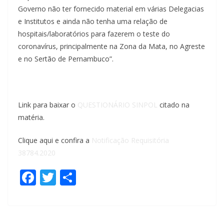
Governo não ter fornecido material em várias Delegacias
e Institutos e ainda não tenha uma relação de
hospitais/laboratórios para fazerem o teste do
coronavírus, principalmente na Zona da Mata, no Agreste
e no Sertão de Pernambuco”.
Link para baixar o
QUESTIONÁRIO SINPOL
citado na
matéria.
Clique aqui e confira a
Notificação Requisitória
38784.2020
F
T
S
ac
w
h
e
itt
ar