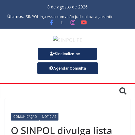
8 de agosto de 2026
Últimos:
SINPOL ingressa com ação judicial para garantir
pagamento do PJES atrasado
ASSEMBLEIA GERAL ORDINÁRIA
MINUTA DA LEI ORGÂNICA
Nota de Pesar sobre o falecimento de Gonçalo, um dos
fundadores do SINPOL
SINPOL e CAMPOL promovem 2º Curso de Tiro Policial,
Sindicalize-se
no dia 9 de outubro
Agendar Consulta
COMUNICAÇÃO
NOTÍCIAS
O SINPOL divulga lista