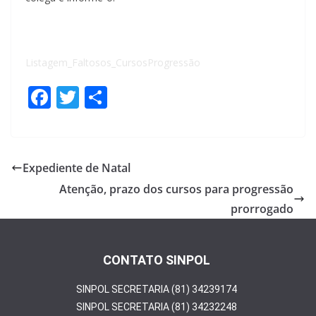
Listagem_Faltosos_CursosProgressão
F
T
S
ac
w
h
e
itt
ar
b
er
e
Expediente de Natal
o
Atenção, prazo dos cursos para progressão
o
prorrogado
k
CONTATO SINPOL
SINPOL SECRETARIA (81) 34239174
SINPOL SECRETARIA (81) 34232248