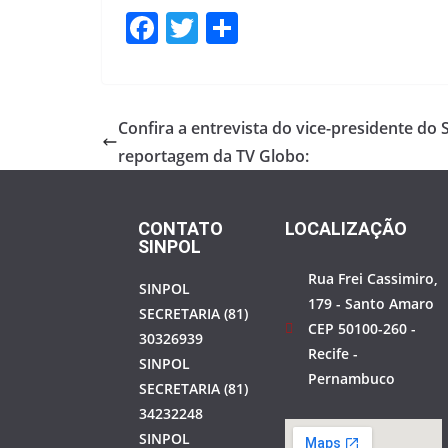
F
T
S
ac
w
h
e
itt
ar
b
er
e
Confira a entrevista do vice-presidente do S
o
reportagem da TV Globo:
o
k
CONTATO
LOCALIZAÇÃO
SINPOL
Rua Frei Cassimiro,
SINPOL
179 - Santo Amaro
SECRETARIA (81)
CEP 50100-260 -
30326939
Recife -
SINPOL
Pernambuco
SECRETARIA (81)
34232248
SINPOL