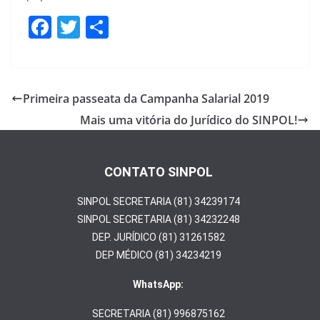
F
T
S
ac
w
h
e
itt
ar
b
er
e
Primeira passeata da Campanha Salarial 2019
o
Mais uma vitória do Jurídico do SINPOL!
o
k
CONTATO SINPOL
SINPOL SECRETARIA (81) 34239174
SINPOL SECRETARIA (81) 34232248
DEP. JURÍDICO (81) 31261582
DEP MÉDICO (81) 34234219
WhatsApp:
SECRETARIA (81) 996875162