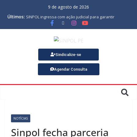
9 de agosto de 2026
Últimos:
SINPOL ingressa com ação judicial para garantir
pagamento do PJES atrasado
ASSEMBLEIA GERAL ORDINÁRIA
MINUTA DA LEI ORGÂNICA
Nota de Pesar sobre o falecimento de Gonçalo, um dos
fundadores do SINPOL
SINPOL e CAMPOL promovem 2º Curso de Tiro Policial,
Sindicalize-se
no dia 9 de outubro
Agendar Consulta
NOTÍCIAS
Sinpol fecha parceria