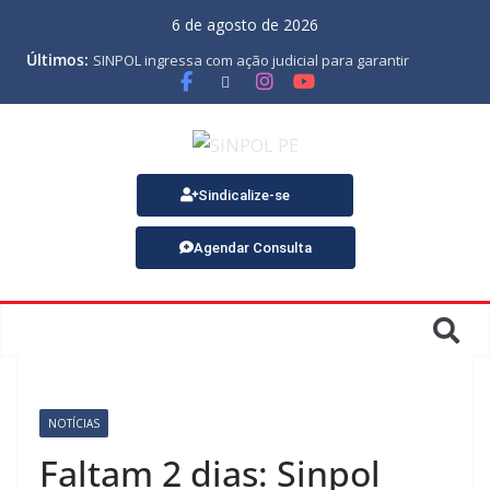
6 de agosto de 2026
Últimos:
SINPOL ingressa com ação judicial para garantir
pagamento do PJES atrasado
ASSEMBLEIA GERAL ORDINÁRIA
MINUTA DA LEI ORGÂNICA
Nota de Pesar sobre o falecimento de Gonçalo, um dos
fundadores do SINPOL
SINPOL e CAMPOL promovem 2º Curso de Tiro Policial,
Sindicalize-se
no dia 9 de outubro
Agendar Consulta
NOTÍCIAS
Faltam 2 dias: Sinpol