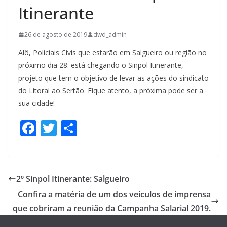
Itinerante
26 de agosto de 2019
dwd_admin
Alô, Policiais Civis que estarão em Salgueiro ou região no
próximo dia 28: está chegando o Sinpol Itinerante,
projeto que tem o objetivo de levar as ações do sindicato
do Litoral ao Sertão. Fique atento, a próxima pode ser a
sua cidade!
F
T
S
ac
w
h
e
itt
ar
b
er
e
2º Sinpol Itinerante: Salgueiro
o
Confira a matéria de um dos veículos de imprensa
o
que cobriram a reunião da Campanha Salarial 2019.
k