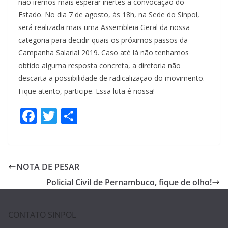
não iremos mais esperar inertes a convocação do
Estado. No dia 7 de agosto, às 18h, na Sede do Sinpol,
será realizada mais uma Assembleia Geral da nossa
categoria para decidir quais os próximos passos da
Campanha Salarial 2019. Caso até lá não tenhamos
obtido alguma resposta concreta, a diretoria não
descarta a possibilidade de radicalização do movimento.
Fique atento, participe. Essa luta é nossa!
F
T
S
ac
w
h
e
itt
ar
b
er
e
NOTA DE PESAR
o
Policial Civil de Pernambuco, fique de olho!
o
k
CONTATO SINPOL