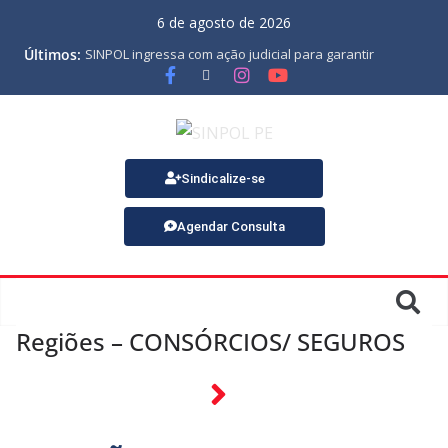
6 de agosto de 2026
Últimos:
SINPOL ingressa com ação judicial para garantir
pagamento do PJES atrasado
ASSEMBLEIA GERAL ORDINÁRIA
MINUTA DA LEI ORGÂNICA
Nota de Pesar sobre o falecimento de Gonçalo, um dos
fundadores do SINPOL
SINPOL e CAMPOL promovem 2º Curso de Tiro Policial,
Sindicalize-se
no dia 9 de outubro
Agendar Consulta
Regiões – CONSÓRCIOS/ SEGUROS