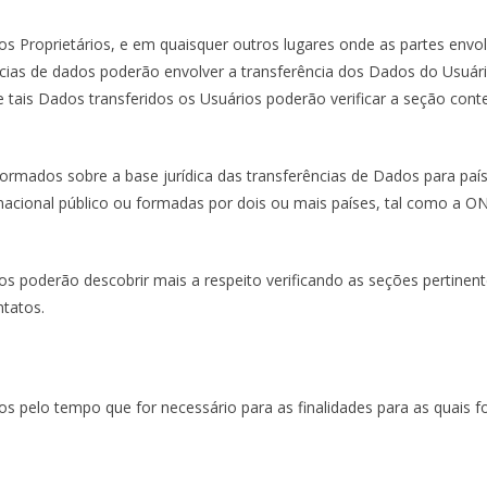
s Proprietários, e em quaisquer outros lugares onde as partes envo
ias de dados poderão envolver a transferência dos Dados do Usuário
 tais Dados transferidos os Usuários poderão verificar a seção co
rmados sobre a base jurídica das transferências de Dados para país
ternacional público ou formadas por dois ou mais países, tal como a
ios poderão descobrir mais a respeito verificando as seções pertine
ntatos.
pelo tempo que for necessário para as finalidades para as quais f