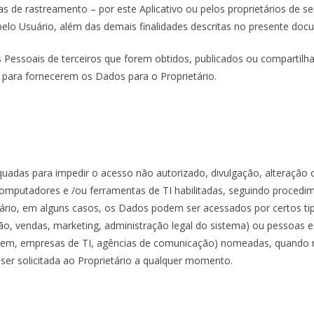
de rastreamento – por este Aplicativo ou pelos proprietários de serv
 pelo Usuário, além das demais finalidades descritas no presente docu
Pessoais de terceiros que forem obtidos, publicados ou compartilhad
para fornecerem os Dados para o Proprietário.
uadas para impedir o acesso não autorizado, divulgação, alteração 
omputadores e /ou ferramentas de TI habilitadas, seguindo procedim
etário, em alguns casos, os Dados podem ser acessados por certos t
ação, vendas, marketing, administração legal do sistema) ou pessoas 
dagem, empresas de TI, agências de comunicação) nomeadas, quando
e ser solicitada ao Proprietário a qualquer momento.