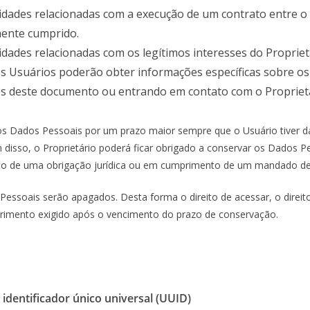
lidades relacionadas com a execução de um contrato entre o
mente cumprido.
lidades relacionadas com os legítimos interesses do Proprie
 Os Usuários poderão obter informações específicas sobre os
es deste documento ou entrando em contato com o Proprietá
 os Dados Pessoais por um prazo maior sempre que o Usuário tiver d
lém disso, o Proprietário poderá ficar obrigado a conservar os Dados
nto de uma obrigação jurídica ou em cumprimento de um mandado de
soais serão apagados. Desta forma o direito de acessar, o direito de
primento exigido após o vencimento do prazo de conservação.
identificador único universal (UUID)